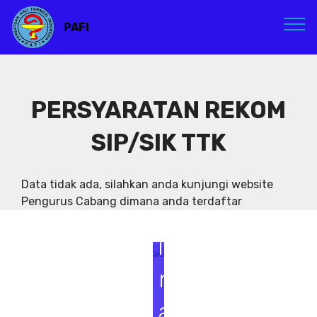
PAFI
PERSYARATAN REKOM
SIP/SIK TTK
S
e
Data tidak ada, silahkan anda kunjungi website
Pengurus Cabang dimana anda terdaftar
m
i
n
a