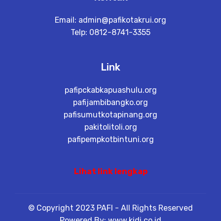
Email:
admin@pafikotakrui.org
Telp: 0812-8741-3355
Link
pafipckabkapuashulu.org
pafijambibangko.org
pafisumutkotapinang.org
pakitolitoli.org
pafipempkotbintuni.org
Lihat link lengkap
© Copyright 2023 PAFI - All Rights Reserved
Powered By: www.kidi.co.id